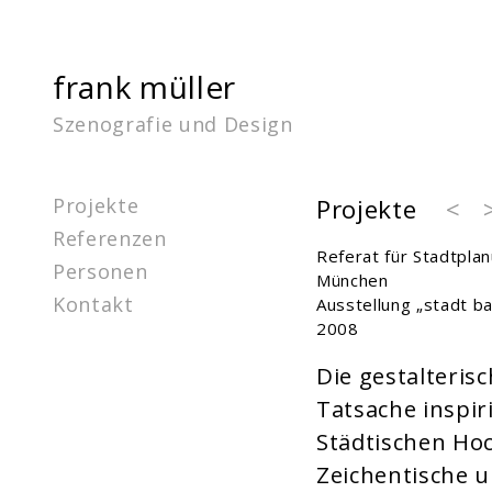
frank müller
Szenografie und Design
Projekte
Projekte
<
Referenzen
Referat für Stadtpl
Personen
München
Kontakt
Ausstellung „stadt b
2008
Die gestalteris
Tatsache inspir
Städtischen Ho
Zeichentische 